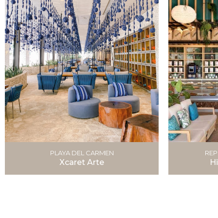
PLAYA DEL CARMEN
REP
Xcaret Arte
H