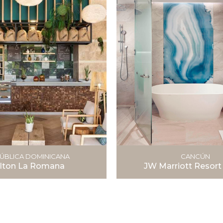
ÚBLICA DOMINICANA
CANCÚN
ilton La Romana
JW Marriott Resort