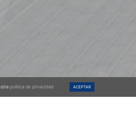
3
3
estra
política de privacidad.
ACEPTAR