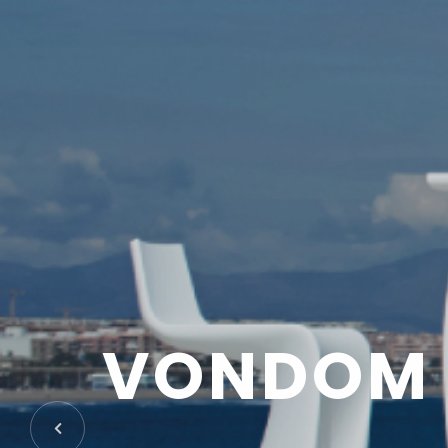
V
O
N
D
O