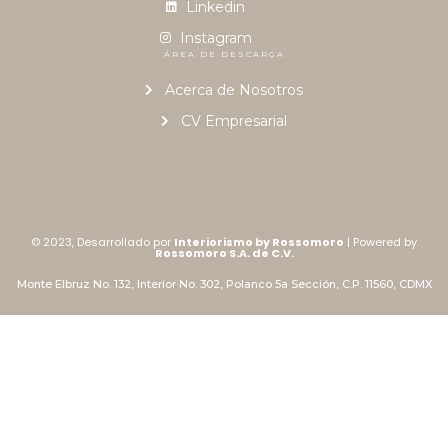
Linkedin
Instagram
ÁREA DE DESCARGA
Acerca de Nosotros
CV Empresarial
© 2023, Desarrollado por
Interiorismo by Rossomoro
| Powered by
Rossomoro S.A. de C.V.
Monte Elbruz No. 132, Interior No. 302, Polanco 5a Sección, C.P. 11560, CDMX