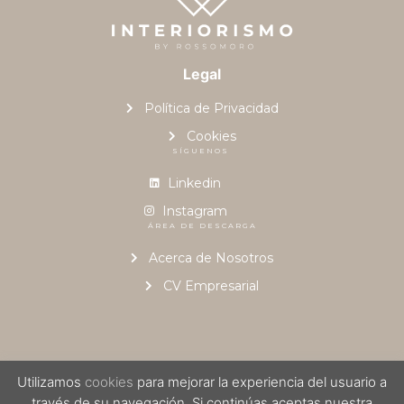
Legal
Política de Privacidad
Cookies
SÍGUENOS
Linkedin
Instagram
ÁREA DE DESCARGA
Acerca de Nosotros
CV Empresarial
Utilizamos
cookies
para mejorar la experiencia del usuario a
© 2023, Desarrollado por
Interiorismo by Rossomoro
| Powered by
través de su navegación. Si continúas aceptas nuestra