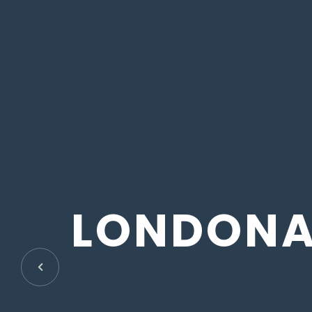
L
O
N
D
O
N