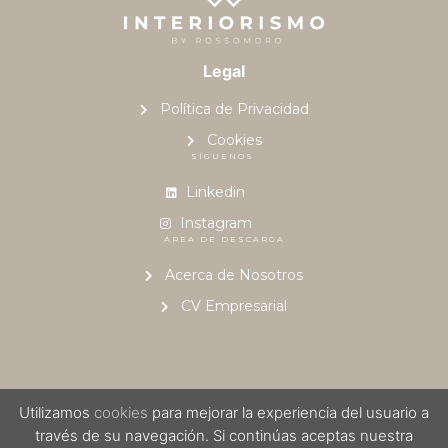
Legal
Política de Privacidad
Cookies
SÍGUENOS
Linkedin
Instagram
ÁREA DE DESCARGA
Acerca de Nosotros
CV Empresarial
Utilizamos
cookies
para mejorar la experiencia del usuario a
© 2023, Desarrollado por
Interiorismo by Rossomoro
| Powered by
través de su navegación. Si continúas aceptas nuestra
Rossomoro S.A. de C.V.