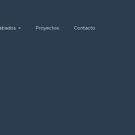
abados
Proyectos
Contacto