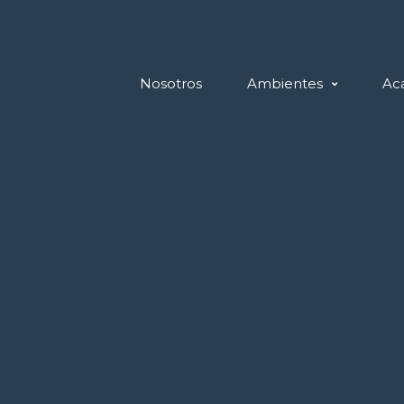
Nosotros
Ambientes
Ac