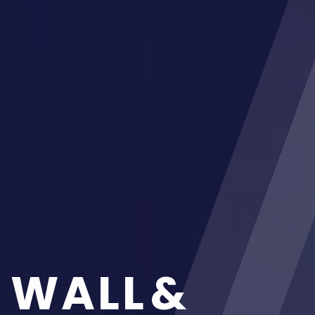
W
A
L
L
&