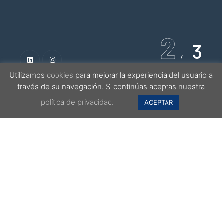
3
3
Utilizamos
cookies
para mejorar la experiencia del usuario a
través de su navegación. Si continúas aceptas nuestra
política de privacidad.
ACEPTAR
Acerca de
Stenal
Stenal diseña, fabrica e instala saunas y
spas personalizados en todo el
mundo, tanto para clientes privados
como comerciales, ofreciendo
soluciones innovadoras y de alto
rendimiento. Con más de 40 años de
experiencia, su equipo de arquitectos y
diseñadores adapta cada sauna o baño