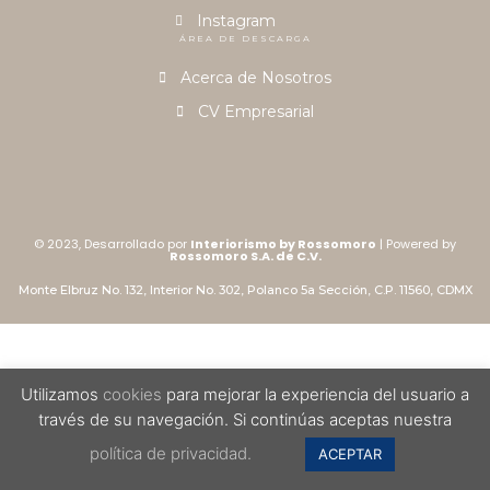
Instagram
ÁREA DE DESCARGA
Acerca de Nosotros
CV Empresarial
© 2023, Desarrollado por
Interiorismo by Rossomoro
| Powered by
Rossomoro S.A. de C.V.
Monte Elbruz No. 132, Interior No. 302, Polanco 5a Sección, C.P. 11560, CDMX
Utilizamos
cookies
para mejorar la experiencia del usuario a
través de su navegación. Si continúas aceptas nuestra
política de privacidad.
ACEPTAR