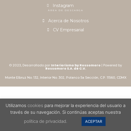
Instagram
ÁREA DE DESCARGA
Acerca de Nosotros
CV Empresarial
© 2023, Desarrollado por
Interiorismo by Rossomoro
| Powered by
Rossomoro S.A. de C.V.
Monte Elbruz No. 132, Interior No. 302, Polanco 5a Sección, C.P. 11560, CDMX
Utilizamos
cookies
para mejorar la experiencia del usuario a
través de su navegación. Si continúas aceptas nuestra
política de privacidad.
ACEPTAR