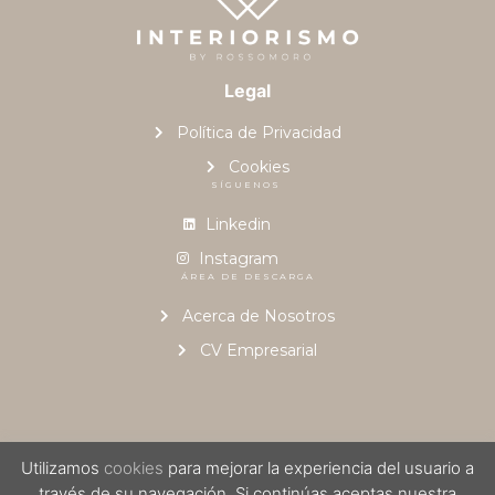
Legal
Política de Privacidad
Cookies
SÍGUENOS
Linkedin
Instagram
ÁREA DE DESCARGA
Acerca de Nosotros
CV Empresarial
Utilizamos
cookies
para mejorar la experiencia del usuario a
© 2023, Desarrollado por
Interiorismo by Rossomoro
| Powered by
través de su navegación. Si continúas aceptas nuestra